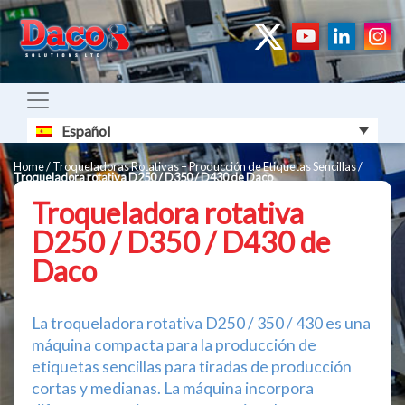
Español
Home
/
Troqueladoras Rotativas – Producción de Etiquetas Sencillas
/
Troqueladora rotativa D250 / D350 / D430 de Daco
Troqueladora rotativa
D250 / D350 / D430 de
Daco
La troqueladora rotativa D250 / 350 / 430 es una
máquina compacta para la producción de
etiquetas sencillas para tiradas de producción
cortas y medianas. La máquina incorpora