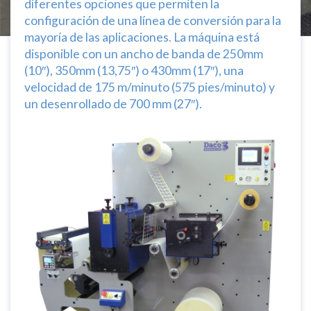
diferentes opciones que permiten la
configuración de una línea de conversión para la
mayoría de las aplicaciones. La máquina está
disponible con un ancho de banda de 250mm
(10″), 350mm (13,75″) o 430mm (17″), una
velocidad de 175 m/minuto (575 pies/minuto) y
un desenrollado de 700 mm (27″).