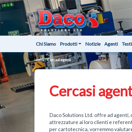
Chi Siamo
Prodotti
Notizie
Agenti
Test
Home
/
Cercasi agenti
Cercasi agent
Daco Solutions Ltd. offre ad agenti, 
attrezzature ai loro clienti e referen
per cartotecnica, vorremmo valutare l