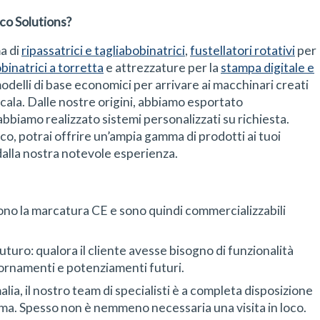
co Solutions?
a di
ripassatrici e tagliabobinatrici
,
fustellatori rotativi
per
binatrici a torretta
e attrezzature per la
stampa digitale e
 modelli di base economici per arrivare ai macchinari creati
cala. Dalle nostre origini, abbiamo esportato
abbiamo realizzato sistemi personalizzati su richiesta.
aco, potrai offrire un’ampia gamma di prodotti ai tuoi
 dalla nostra notevole esperienza.
dono la marcatura CE e sono quindi commercializzabili
futuro: qualora il cliente avesse bisogno di funzionalità
iornamenti e potenziamenti futuri.
lia, il nostro team di specialisti è a completa disposizione
lema. Spesso non è nemmeno necessaria una visita in loco.