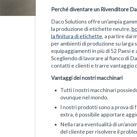
Perché diventare un Rivenditore Da
Daco Solutions offre un’ampia gamm
la produzione di etichette neutre,
bo
la finitura di etichette
, a partire dai
per ambienti di produzione su larga s
equipaggiamenti in più di 52 Paesi e 
Scegliendo di lavorare al fianco di D
contatti e clienti e trarre vantaggio
Vantaggi dei nostri macchinari
Tutti i nostri macchinari possie
ovunque nel mondo.
I nostri prodotti sono a prova di 
extra, è possibile apportare agg
Nella rara eventualità di un’anoma
del cliente per risolvere il prob