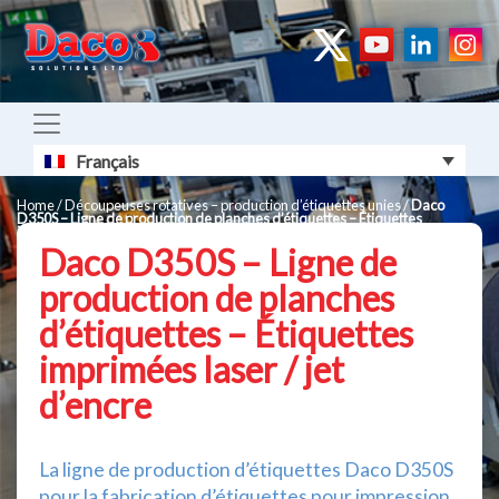
Français
Home
/
Découpeuses rotatives – production d’étiquettes unies
/
Daco
D350S – Ligne de production de planches d’étiquettes – Étiquettes
imprimées laser / jet d’encre
Daco D350S – Ligne de
production de planches
d’étiquettes – Étiquettes
imprimées laser / jet
d’encre
La ligne de production d’étiquettes Daco D350S
pour la fabrication d’étiquettes pour impression