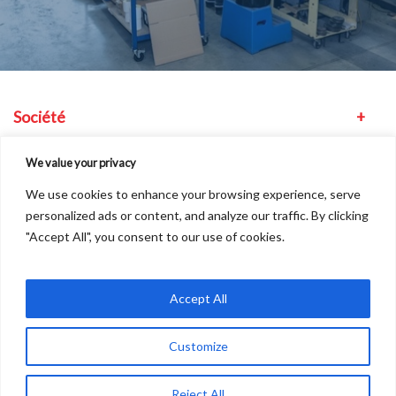
Société
Équipement
We value your privacy
We use cookies to enhance your browsing experience, serve
Autres
personalized ads or content, and analyze our traffic. By clicking
"Accept All", you consent to our use of cookies.
Nous trouver
Accept All
Customize
Copyright © 2026
A
Freshinc
Solution
Reject All