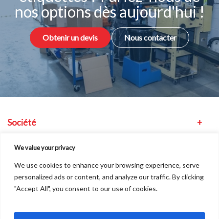
nos options dès aujourd'hui !
Obtenir un devis
Nous contacter
Société
Équipement
We value your privacy
We use cookies to enhance your browsing experience, serve
Autres
personalized ads or content, and analyze our traffic. By clicking
"Accept All", you consent to our use of cookies.
Nous trouver