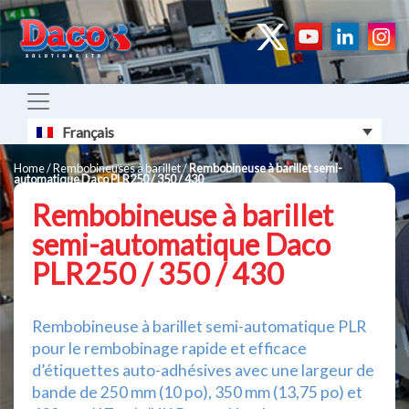
Français
Home
/
Rembobineuses à barillet
/
Rembobineuse à barillet semi-
automatique Daco PLR250 / 350 / 430
Rembobineuse à barillet
semi-automatique Daco
PLR250 / 350 / 430
Rembobineuse à barillet semi-automatique PLR
pour le rembobinage rapide et efficace
d’étiquettes auto-adhésives avec une largeur de
bande de 250 mm (10 po), 350 mm (13,75 po) et