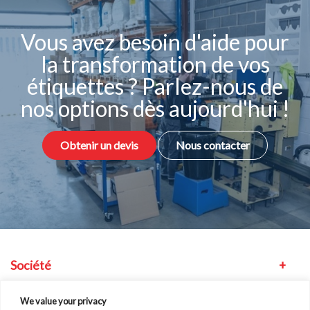
Vous avez besoin d'aide pour
la transformation de vos
étiquettes ? Parlez-nous de
nos options dès aujourd'hui !
Obtenir un devis
Nous contacter
Société
Équipement
We value your privacy