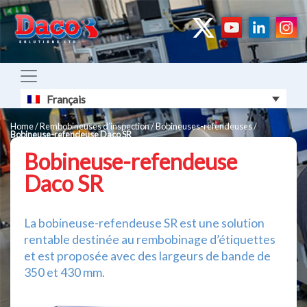
Français
Home
/
Rembobineuses d’inspection / Bobineuses-refendeuses
/
Bobineuse-refendeuse Daco SR
Bobineuse-refendeuse
Daco SR
La bobineuse-refendeuse SR est une solution
rentable destinée au rembobinage d’étiquettes
et est proposée avec des largeurs de bande de
350 et 430 mm.