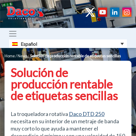
Español
Home
/
News
/
Solución de producción rentable de etiquetas sencillas
Solución de
producción rentable
de etiquetas sencillas
La troqueladora rotativa
Daco DTD 250
necesita en su interior de un metraje de banda
muy corto lo que ayuda a mantener el
desperdicio al mínimo y con una velocidad de 150