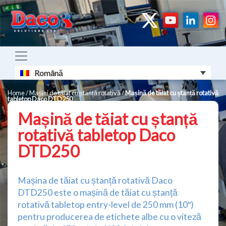
Română
Home
/
Mașini de tăiat cu ștanță rotativă
/
Mașină de tăiat cu ștanță rotativă
tabletop Daco DTD250
Mașină de tăiat cu ștanță
rotativă tabletop Daco
DTD250
Mașina de tăiat cu ștanță rotativă Daco
DTD250 este o mașină de tăiat cu ștanță
rotativă tabletop entry-level de 250 mm (10″)
pentru producerea de etichete albe cu o viteză