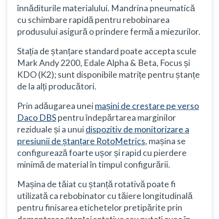
înnăditurile materialului. Mandrina pneumatică
cu schimbare rapidă pentru rebobinarea
produsului asigură o prindere fermă a miezurilor.
Stația de ștanțare standard poate accepta scule
Mark Andy 2200, Edale Alpha & Beta, Focus și
KDO (K2); sunt disponibile matrițe pentru ștanțe
de la alți producători.
Prin adăugarea unei
mașini de crestare pe verso
Daco DBS
pentru îndepărtarea marginilor
reziduale și a unui
dispozitiv de monitorizare a
presiunii de ștanțare RotoMetrics
, mașina se
configurează foarte ușor și rapid cu pierdere
minimă de material în timpul configurării.
Mașina de tăiat cu ștanță rotativă poate fi
utilizată ca rebobinator cu tăiere longitudinală
pentru finisarea etichetelor pretipărite prin