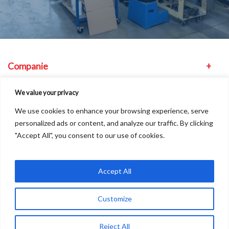
Companie
Echipament
We value your privacy
We use cookies to enhance your browsing experience, serve
Altele
personalized ads or content, and analyze our traffic. By clicking
"Accept All", you consent to our use of cookies.
Cum ne găsiți
Accept All
Customize
Drepturi de autor2026
A
Freshinc
Solution
Reject All