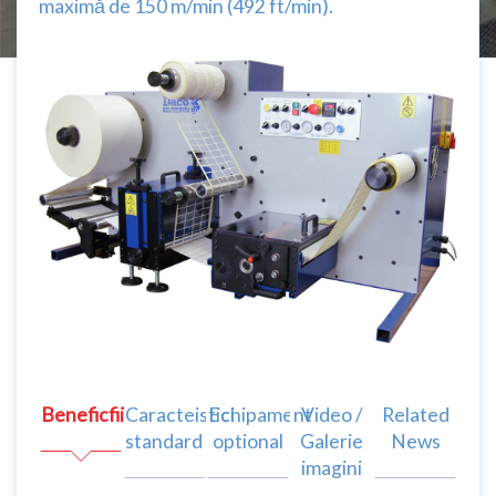
maximă de 150 m/min (492 ft/min).
Beneficfii
Caracteistici
Echipament
Video /
Related
standard
optional
Galerie
News
imagini