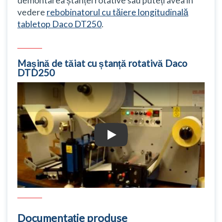
demontarea ștanței rotative sau puteți avea în
vedere
rebobinatorul cu tăiere longitudinală
tabletop Daco DT250
.
Mașină de tăiat cu ștanță rotativă Daco
DTD250
Mașină de tăiat cu ștanță rotativă Dac
Documentație produse