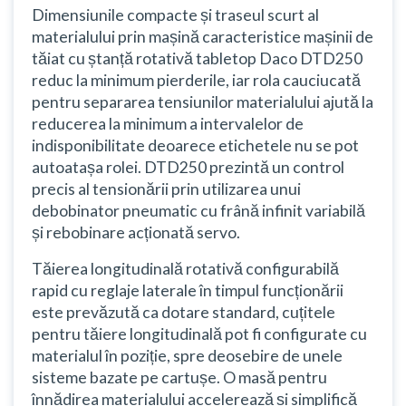
Dimensiunile compacte și traseul scurt al
materialului prin mașină caracteristice mașinii de
tăiat cu ștanță rotativă tabletop Daco DTD250
reduc la minimum pierderile, iar rola cauciucată
pentru separarea tensiunilor materialului ajută la
reducerea la minimum a intervalelor de
indisponibilitate deoarece etichetele nu se pot
autoatașa rolei. DTD250 prezintă un control
precis al tensionării prin utilizarea unui
debobinator pneumatic cu frână infinit variabilă
și rebobinare acționată servo.
Tăierea longitudinală rotativă configurabilă
rapid cu reglaje laterale în timpul funcționării
este prevăzută ca dotare standard, cuțitele
pentru tăiere longitudinală pot fi configurate cu
materialul în poziție, spre deosebire de unele
sisteme bazate pe cartușe. O masă pentru
înnădirea materialului accelerează și simplifică