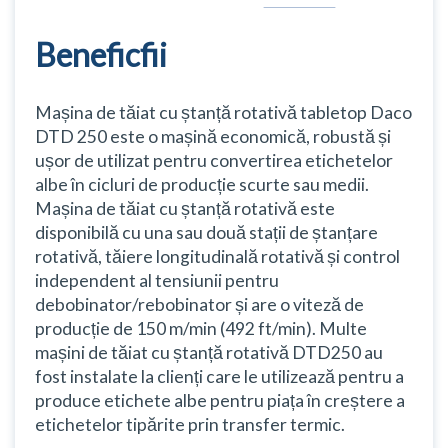
Beneficfii
Mașina de tăiat cu ștanță rotativă tabletop Daco
DTD 250 este o mașină economică, robustă și
ușor de utilizat pentru convertirea etichetelor
albe în cicluri de producție scurte sau medii.
Mașina de tăiat cu ștanță rotativă este
disponibilă cu una sau două stații de ștanțare
rotativă, tăiere longitudinală rotativă și control
independent al tensiunii pentru
debobinator/rebobinator și are o viteză de
producție de 150 m/min (492 ft/min). Multe
mașini de tăiat cu ștanță rotativă DTD250 au
fost instalate la clienți care le utilizează pentru a
produce etichete albe pentru piața în creștere a
etichetelor tipărite prin transfer termic.