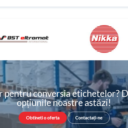
r pentru conversia etichetelor? D
opțiunile noastre astăzi!
Obtineti o oferta
Contactați-ne