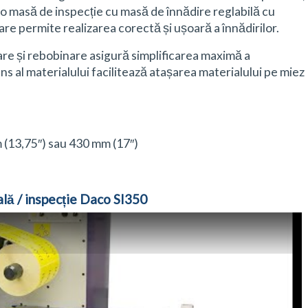
 o masă de inspecție cu masă de înnădire reglabilă cu
e permite realizarea corectă și ușoară a înnădirilor.
e și rebobinare asigură simplificarea maximă a
ans al materialului facilitează atașarea materialului pe miez
m (13,75″) sau 430 mm (17″)
ală / inspecție Daco SI350