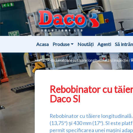
Acasa
Produse
Noutăți
Agenti
Să intră
Home
/
Rebobinatoare cu tăiere longitudinală și inspecție
/
R
Rebobinator cu tăier
Daco SI
Rebobinator cu tăiere longitudinală /
(13,75″) și 430 mm (17″). SI este plat
permit specificarea unei mașini adap