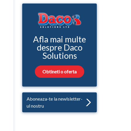
Afla mai multe
despre Daco
Solutions
Obtineti o oferta
Aboneaza-te la newlsletter-
ul nostru