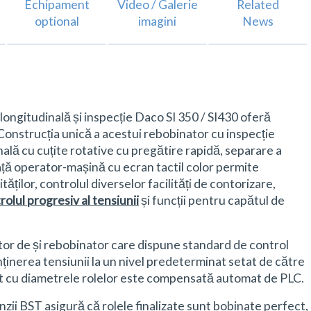
Echipament
Video / Galerie
Related
optional
imagini
News
longitudinală și inspecție Daco SI 350 / SI430 oferă
. Construcția unică a acestui rebobinator cu inspecție
nală cu cuțite rotative cu pregătire rapidă, separare a
rfață operator-mașină cu ecran tactil color permite
tăților, controlul diverselor facilități de contorizare,
rolul progresiv al tensiunii
și funcții pentru capătul de
r de și rebobinator care dispune standard de control
ținerea tensiunii la un nivel predeterminat setat de către
ort cu diametrele rolelor este compensată automat de PLC.
zii BST asigură că rolele finalizate sunt bobinate perfect,