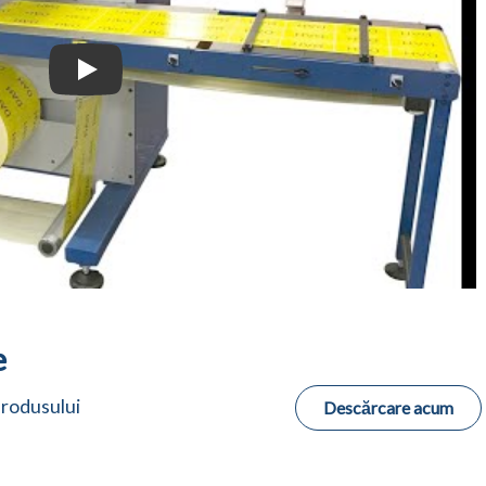
Rebobinator cu tăiere longitudinală / inspecție Daco 
e
produsului
Descărcare acum