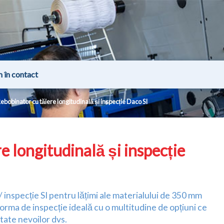
m în contact
ebobinator cu tăiere longitudinală și inspecție Daco SI
e longitudinală și inspecție
 inspecție SI pentru lățimi ale materialului de 350 mm
forma de inspecție ideală cu o multitudine de opțiuni ce
tate nevoilor dvs.