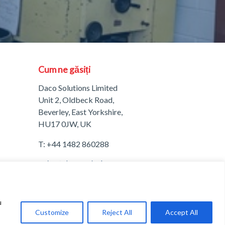
Cum ne găsiți
Daco Solutions Limited
Unit 2, Oldbeck Road,
Beverley, East Yorkshire,
HU17 0JW, UK
T:
+44 1482 860288
A
Freshinc
Solution
u
Customize
Reject All
Accept All