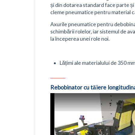
și din dotarea standard face parte și
cleme pneumatice pentru material car
Axurile pneumatice pentru debobinar
schimbării rolelor, iar sistemul de av
la începerea unei role noi.
Lățimi ale materialului de 350 m
Rebobinator cu tăiere longitudin