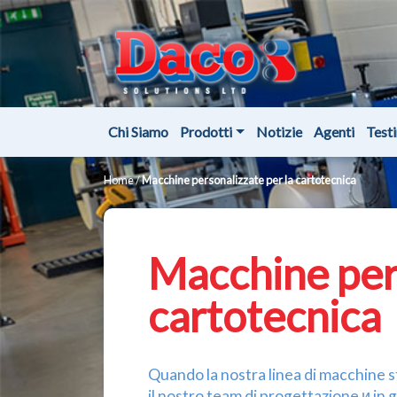
Chi Siamo
Prodotti
Notizie
Agenti
Test
Home
/
Macchine personalizzate per la cartotecnica
Macchine pers
cartotecnica
Quando la nostra linea di macchine s
il nostro team di progettazione и in