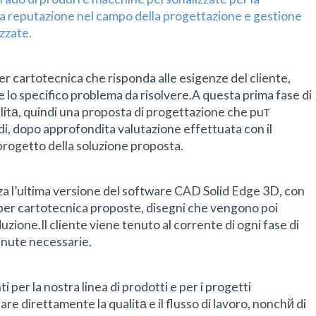
da reputazione nel campo della progettazione e gestione
izzate.
r cartotecnica che risponda alle esigenze del cliente,
te lo specifico problema da risolvere.A questa prima fase di
bilitа, quindi una proposta di progettazione che puт
i, dopo approfondita valutazione effettuata con il
 progetto della soluzione proposta.
zza l’ultima versione del software CAD Solid Edge 3D, con
 per cartotecnica proposte, disegni che vengono poi
uzione.Il cliente viene tenuto al corrente di ogni fase di
tenute necessarie.
per la nostra linea di prodotti e per i progetti
are direttamente la qualitа e il flusso di lavoro, nonchй di