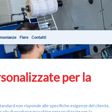
imonianze
Fiere
Contatti
onalizzate per la
tandard non risponde alle specifiche esigenze del cliente,
 grado di produrre macchine personalizzate per la