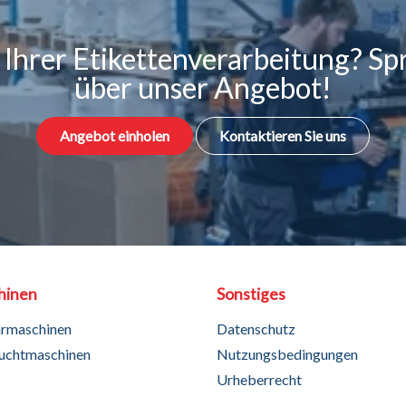
i Ihrer Etikettenverarbeitung? Spr
über unser Angebot!
Angebot einholen
Kontaktieren Sie uns
hinen
Sonstiges
hrmaschinen
Datenschutz
uchtmaschinen
Nutzungsbedingungen
Urheberrecht