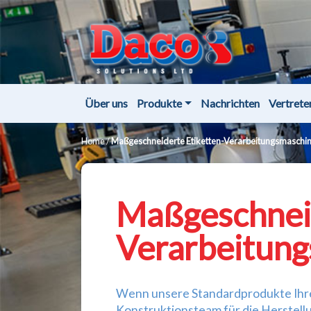
Über uns
Produkte
Nachrichten
Vertrete
Home
/
Maßgeschneiderte Etiketten-Verarbeitungsmaschi
Maßgeschneid
Verarbeitun
Wenn unsere Standardprodukte Ihre 
Konstruktionsteam für die Herstel