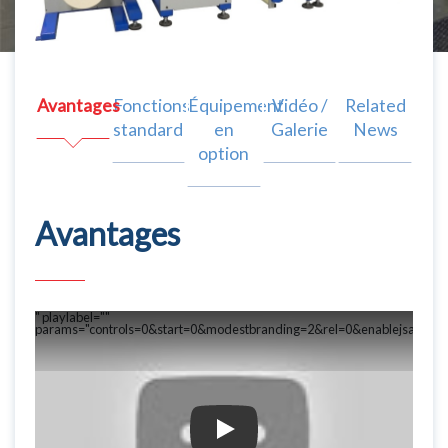
Avantages
Fonctions
Équipement
Vidéo /
Related
standard
en
Galerie
News
option
Avantages
" playlabel=""
params="controls=0&start=0&modestbranding=2&rel=0&enablejsapi=1"
Play