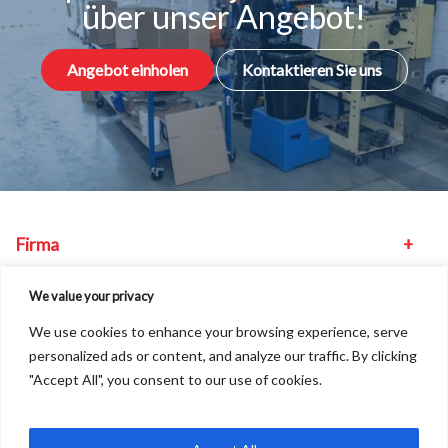
über unser Angebot!
Angebot einholen
Kontaktieren Sie uns
Firma
Maschinen
We value your privacy
We use cookies to enhance your browsing experience, serve
Sonstiges
personalized ads or content, and analyze our traffic. By clicking
"Accept All", you consent to our use of cookies.
Unser Standort