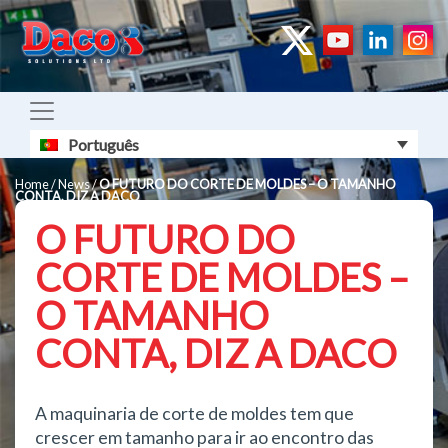
Português
Home
/
News
/
O FUTURO DO CORTE DE MOLDES – O TAMANHO
CONTA, DIZ A DACO
O FUTURO DO
CORTE DE MOLDES –
O TAMANHO
CONTA, DIZ A DACO
A maquinaria de corte de moldes tem que
crescer em tamanho para ir ao encontro das