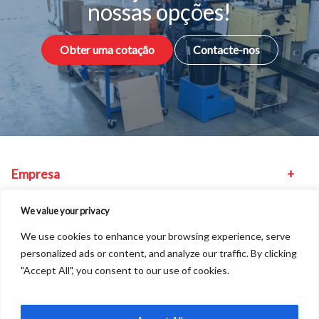
nossas opções!
Obter uma cotação
Contacte-nos
Empresa
Equipamento
We value your privacy
We use cookies to enhance your browsing experience, serve
Outros
personalized ads or content, and analyze our traffic. By clicking
"Accept All", you consent to our use of cookies.
Encontre-nos