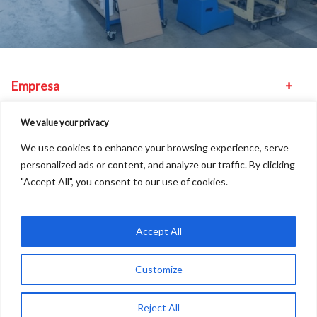
Empresa
Equipamento
We value your privacy
We use cookies to enhance your browsing experience, serve
Outros
personalized ads or content, and analyze our traffic. By clicking
"Accept All", you consent to our use of cookies.
Encontre-nos
Accept All
Customize
Copyright © 2026
A
Freshinc
Solution
Reject All